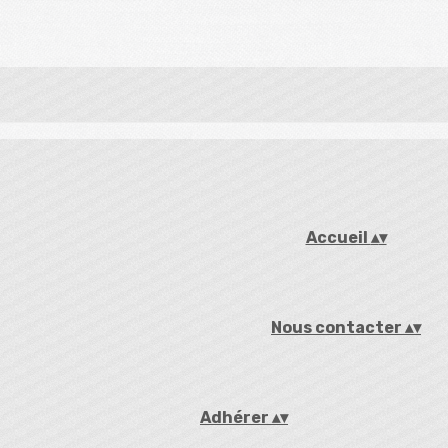
Accueil
▴
▾
Nous contacter
▴
▾
Adhérer
▴
▾