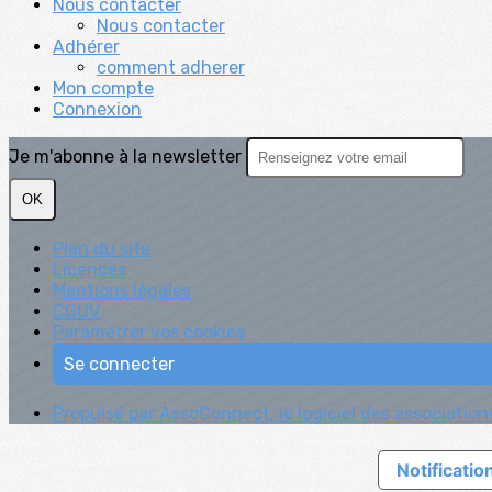
Nous contacter
Nous contacter
Adhérer
comment adherer
Mon compte
Connexion
Je m'abonne à la newsletter
OK
Plan du site
Licences
Mentions légales
CGUV
Paramétrer vos cookies
Se connecter
Propulsé par AssoConnect, le logiciel des association
Notification